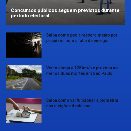
Concursos públicos seguem previstos durante
período eleitoral
Saiba como pedir ressarcimento por
prejuízos com a falta de energia
Vento chega a 125 km/h e provoca ao
menos duas mortes em São Paulo
Saiba como vai funcionar a biometria
nas eleições deste ano