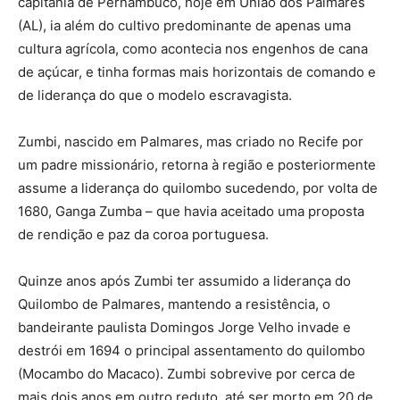
capitania de Pernambuco, hoje em União dos Palmares
(AL), ia além do cultivo predominante de apenas uma
cultura agrícola, como acontecia nos engenhos de cana
de açúcar, e tinha formas mais horizontais de comando e
de liderança do que o modelo escravagista.
Zumbi, nascido em Palmares, mas criado no Recife por
um padre missionário, retorna à região e posteriormente
assume a liderança do quilombo sucedendo, por volta de
1680, Ganga Zumba – que havia aceitado uma proposta
de rendição e paz da coroa portuguesa.
Quinze anos após Zumbi ter assumido a liderança do
Quilombo de Palmares, mantendo a resistência, o
bandeirante paulista Domingos Jorge Velho invade e
destrói em 1694 o principal assentamento do quilombo
(Mocambo do Macaco). Zumbi sobrevive por cerca de
mais dois anos em outro reduto, até ser morto em 20 de