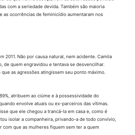
das com a seriedade devida. Também são maioria
e as ocorrências de feminicídio aumentaram nos
em 2011. Não por causa natural, nem acidente. Camila
o, de quem engravidou e tentava se desvencilhar.
e que as agressões atingissem seu ponto máximo.
89%, atribuem ao ciúme e à possessividade do
 quando envolve atuais ou ex-parceiros das vítimas.
 disse que ele chegou a trancá-la em casa e, como é
ntou isolar a companheira, privando-a de todo convívio,
azer com que as mulheres fiquem sem ter a quem