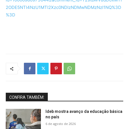
2ODE5NTI4NzU1MTI2Xzc0NDIzNDMwNDMzNzI1NQ%3D
%3D
CONFIRA TAMBÉM:
Ideb mostra avanço da educação básica
no país
6 de agosto de 2026