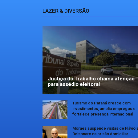
LAZER & DIVERSÃO
Justiça do Trabalho chama atenção
para assédio eleitoral
Turismo do Paraná cresce com
investimentos, amplia empregos e
fortalece presença internacional
Moraes suspende visitas de Flávio 
Bolsonaro na prisão domiciliar