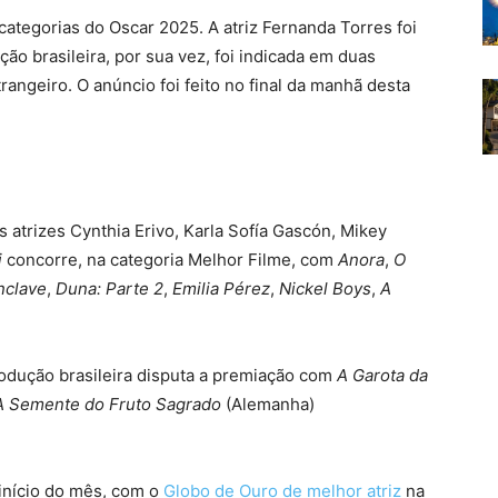
 categorias do Oscar 2025. A atriz Fernanda Torres foi
ão brasileira, por sua vez, foi indicada em duas
rangeiro. O anúncio foi feito no final da manhã desta
 atrizes Cynthia Erivo, Karla Sofía Gascón, Mikey
i
concorre, na categoria Melhor Filme, com
Anora
,
O
nclave
,
Duna: Parte 2
,
Emilia Pérez
,
Nickel Boys
,
A
rodução brasileira disputa a premiação com
A Garota da
A Semente do Fruto Sagrado
(Alemanha)
 início do mês, com o
Globo de Ouro de melhor atriz
na