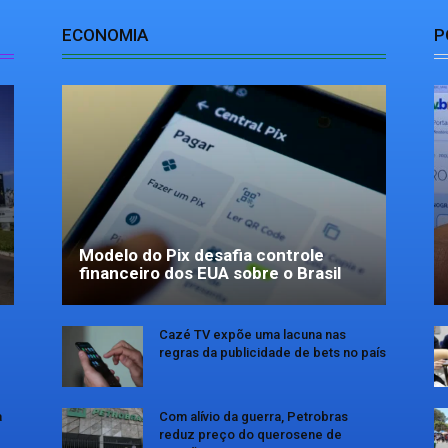
ECONOMIA
P
Modelo do Pix desafia controle
financeiro dos EUA sobre o Brasil
Cazé TV expõe uma lacuna nas
regras da publicidade de bets no país
a
Com alívio da guerra, Petrobras
reduz preço do querosene de