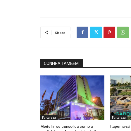
Share
CONFIRA TAMBÉM:
Fortaleza
Fortaleza
Medellín se consolida como a
Itapema vai