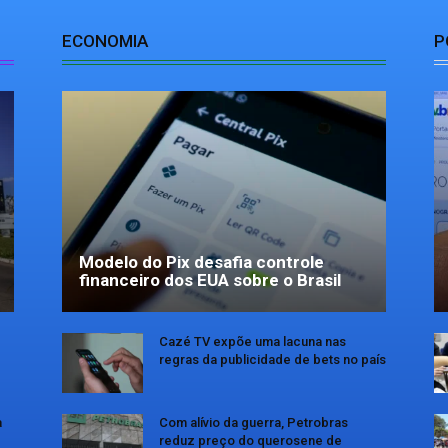
ECONOMIA
P
Modelo do Pix desafia controle
financeiro dos EUA sobre o Brasil
Cazé TV expõe uma lacuna nas
regras da publicidade de bets no país
a
Com alívio da guerra, Petrobras
reduz preço do querosene de