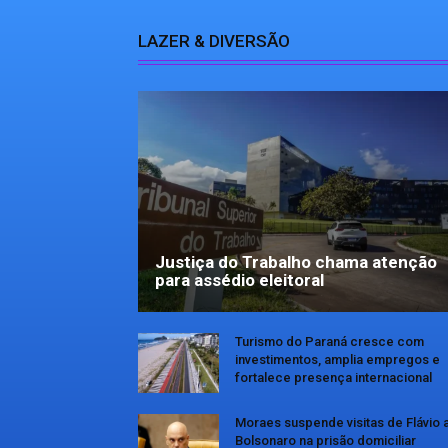
LAZER & DIVERSÃO
Justiça do Trabalho chama atenção
para assédio eleitoral
Turismo do Paraná cresce com
investimentos, amplia empregos e
fortalece presença internacional
Moraes suspende visitas de Flávio 
Bolsonaro na prisão domiciliar