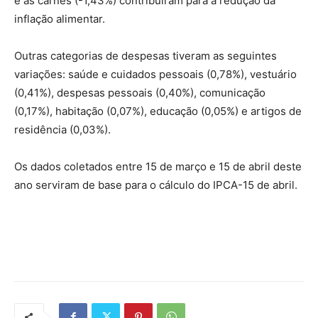
e as carnes (
-1,43%
) contribuíram para a redução da
inflação alimentar.
Outras categorias de despesas tiveram as seguintes
variações: saúde e cuidados pessoais (
0,78%
), vestuário
(
0,41%
), despesas pessoais (
0,40%
), comunicação
(
0,17%
), habitação (
0,07%
), educação (
0,05%
) e artigos de
residência (
0,03%
).
Os dados coletados entre 15 de março e 15 de abril deste
ano serviram de base para o cálculo do IPCA-15 de abril.