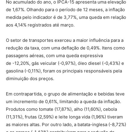
No acumulado do ano, o IPCA-15 apresenta uma elevação
de
1,67%
. Olhando para o período de 12 meses, a inflação
medida pelo indicador é de
3,77%
, uma queda em relação
aos
4,14%
registrados até março.
O setor de transportes exerceu a maior influência para a
redução da taxa, com uma deflação de
0,49%
. Itens como
passagens aéreas, com uma queda expressiva
de
-12,20%
, gás veicular
(-0,97%)
, óleo diesel
(-0,43%)
e
gasolina
(-0,11%)
, foram os principais responsáveis pela
diminuição dos preços.
Em contrapartida, o grupo de alimentação e bebidas teve
um incremento de
0,61%
, limitando a queda da inflação.
Produtos como tomate (
17,87%
), alho (
11,60%
), cebola
(
11,31%
), frutas (
2,59%
) e leite longa vida (
1,96%
) tiveram
as maiores altas. Por outro lado, a batata-inglesa (
-8,72%
)