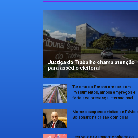
Justiça do Trabalho chama atenção
para assédio eleitoral
Turismo do Paraná cresce com
investimentos, amplia empregos e
fortalece presença internacional
Moraes suspende visitas de Flávio 
Bolsonaro na prisão domiciliar
Festival de Gramado: conheça os